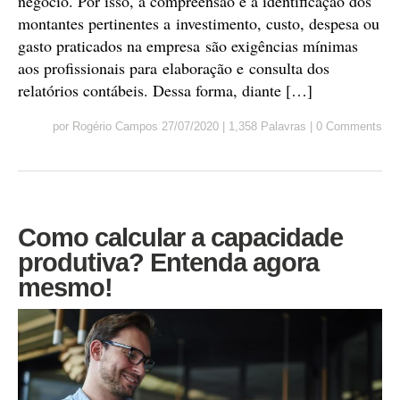
negócio. Por isso, a compreensão e a identificação dos
montantes pertinentes a investimento, custo, despesa ou
gasto praticados na empresa são exigências mínimas
aos profissionais para elaboração e consulta dos
relatórios contábeis. Dessa forma, diante […]
por
Rogério Campos
27/07/2020
|
1,358 Palavras
|
0 Comments
Como calcular a capacidade
produtiva? Entenda agora
mesmo!