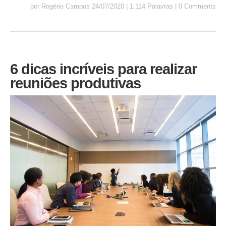
por
Rogério Campos
24/07/2020
|
1,114 Palavras
|
0 Comments
6 dicas incríveis para realizar
reuniões produtivas